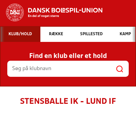
Hvad vil du søge efter?
KLUB/HOLD
RÆKKE
SPILLESTED
KAMP
INDHOLD OG NYHEDER
Find en klub eller et hold
STILLINGER, RESULTATER, KLUBBER OG
HOLD
STENSBALLE IK - LUND IF