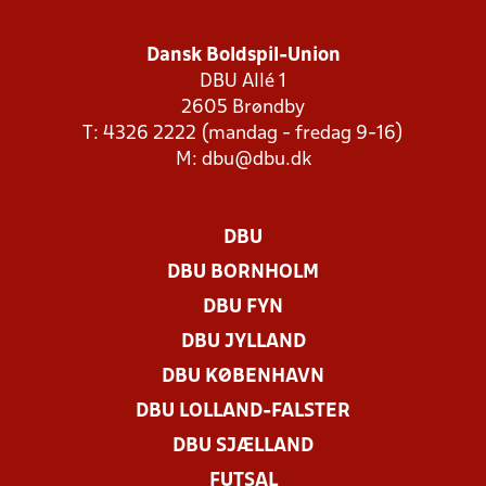
Dansk Boldspil-Union
DBU Allé 1
2605 Brøndby
T: 4326 2222 (mandag - fredag 9-16)
M:
dbu@dbu.dk
DBU
DBU BORNHOLM
DBU FYN
DBU JYLLAND
DBU KØBENHAVN
DBU LOLLAND-FALSTER
DBU SJÆLLAND
FUTSAL