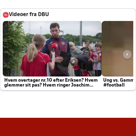
Videoer fra DBU
Hvem overtager nr.10 efter Eriksen? Hvem
Ung vs. Gamm
glemmer sit pas? Hvem ringer Joachim
#football
altid til efter kampe?