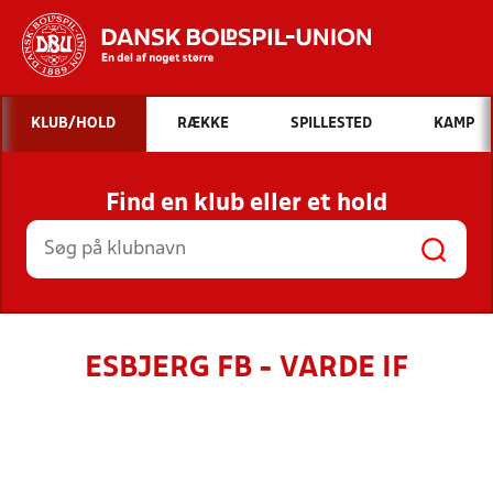
Hvad vil du søge efter?
KLUB/HOLD
RÆKKE
SPILLESTED
KAMP
INDHOLD OG NYHEDER
Find en klub eller et hold
STILLINGER, RESULTATER, KLUBBER OG
HOLD
ESBJERG FB - VARDE IF