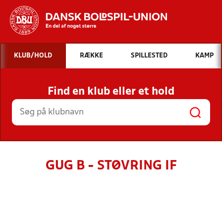
Hvad vil du søge efter?
KLUB/HOLD
RÆKKE
SPILLESTED
KAMP
INDHOLD OG NYHEDER
Find en klub eller et hold
STILLINGER, RESULTATER, KLUBBER OG
HOLD
GUG B - STØVRING IF