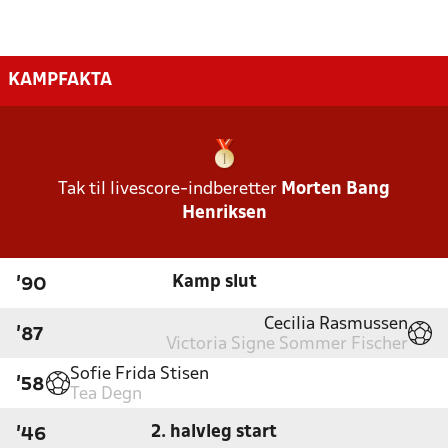
KAMPFAKTA
Tak til livescore-indberetter
Morten Bang
Henriksen
Kamp slut
'90
Cecilia Rasmussen
'87
Victoria Signe Sommer Fischer
Sofie Frida Stisen
'58
Tea Degn
2. halvleg start
'46