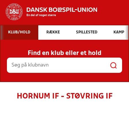
Hvad vil du søge efter?
KLUB/HOLD
RÆKKE
SPILLESTED
KAMP
INDHOLD OG NYHEDER
Find en klub eller et hold
STILLINGER, RESULTATER, KLUBBER OG
HOLD
HORNUM IF - STØVRING IF