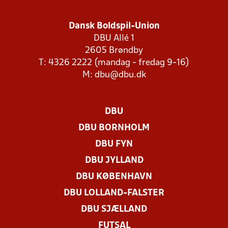
Dansk Boldspil-Union
DBU Allé 1
2605 Brøndby
T: 4326 2222 (mandag - fredag 9-16)
M:
dbu@dbu.dk
DBU
DBU BORNHOLM
DBU FYN
DBU JYLLAND
DBU KØBENHAVN
DBU LOLLAND-FALSTER
DBU SJÆLLAND
FUTSAL