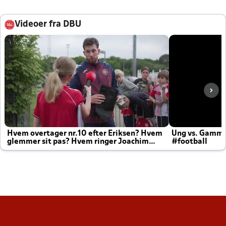
Videoer fra DBU
Hvem overtager nr.10 efter Eriksen? Hvem
Ung vs. Gamm
glemmer sit pas? Hvem ringer Joachim
#football
altid til efter kampe?