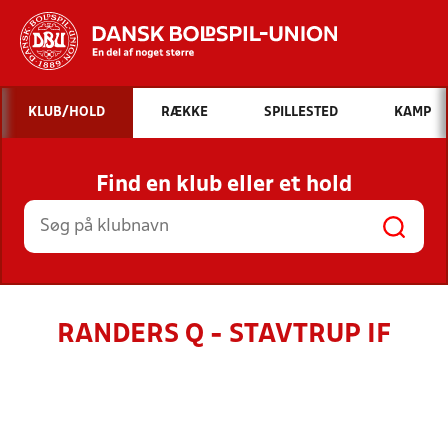
Hvad vil du søge efter?
KLUB/HOLD
RÆKKE
SPILLESTED
KAMP
INDHOLD OG NYHEDER
Find en klub eller et hold
STILLINGER, RESULTATER, KLUBBER OG
HOLD
RANDERS Q - STAVTRUP IF