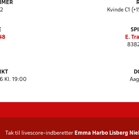
MMER
2
Kvinde C1 (+1
E
SP
48
E. Tr
8382
NKT
D
 Kl. 19:00
Aag
Tak til livescore-indberetter
Emma Harbo Lisberg Nie