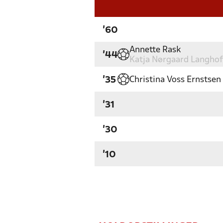
'60
Annette Rask
'44
Katja Nørgaard Langhof
Christina Voss Ernstsen
'35
'31
'30
'10