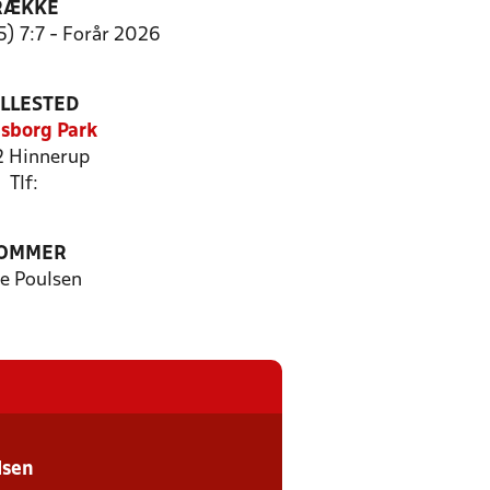
RÆKKE
5) 7:7 - Forår 2026
ILLESTED
asborg Park
 Hinnerup
Tlf:
OMMER
e Poulsen
lsen