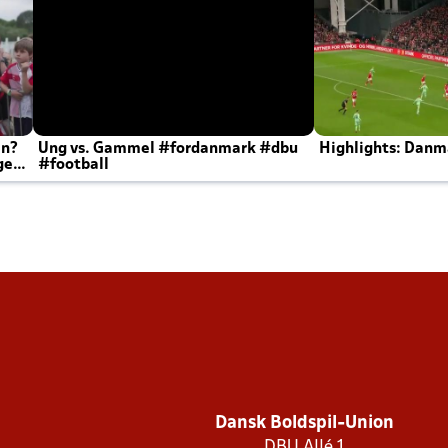
en?
Ung vs. Gammel #fordanmark #dbu
Highlights: Danma
ger
#football
Dansk Boldspil-Union
DBU Allé 1