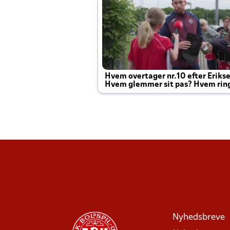
Hvem overtager nr.10 efter Eriks
Hvem glemmer sit pas? Hvem rin
Joachim altid til efter kampe?
Nyhedsbreve