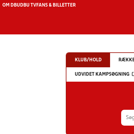
OM DBU
DBU TV
FANS & BILLETTER
KLUB/HOLD
RÆKK
UDVIDET KAMPSØGNING