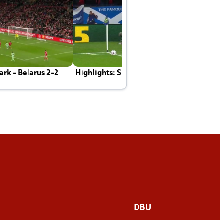
rk - Belarus 2-2
Highlights: Skotland - Danmark 4-2
J
E
DBU