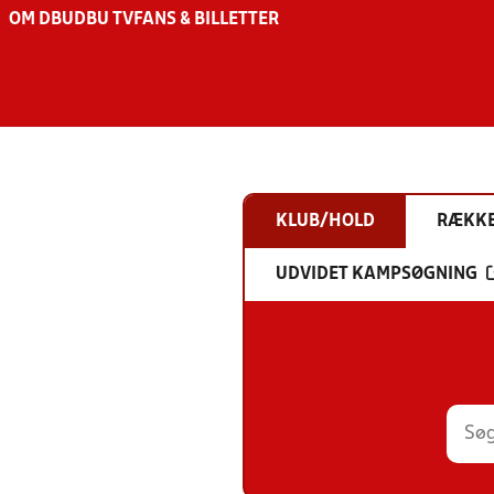
OM DBU
DBU TV
FANS & BILLETTER
KLUB/HOLD
RÆKK
UDVIDET KAMPSØGNING