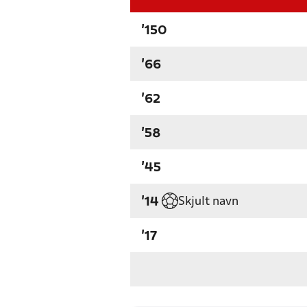
'150
'66
'62
'58
'45
Skjult navn
'14
'17