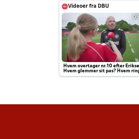
Videoer fra DBU
05
Hvem overtager nr.10 efter Eriks
Hvem glemmer sit pas? Hvem rin
Joachim altid til efter kampe?