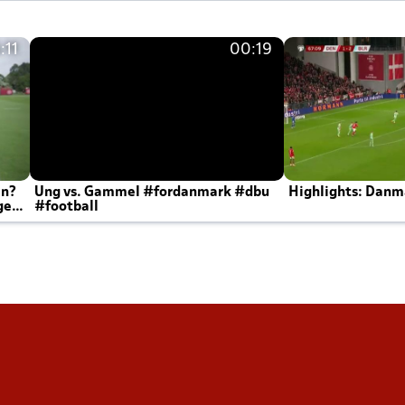
:11
00:19
en?
Ung vs. Gammel #fordanmark #dbu
Highlights: Danma
ger
#football