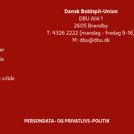
Dansk Boldspil-Union
DBU Allé 1
2605 Brøndby
T: 4326 2222 (mandag - fredag 9-16
M:
dbu@dbu.dk
ger
ik
 vilkår
PERSONDATA- OG PRIVATLIVS-POLITIK