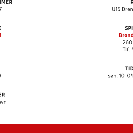
MMER
7
U15 Dren
E
SP
1
Brønd
260
Tlf:
E
TI
9
søn. 10-0
ER
avn