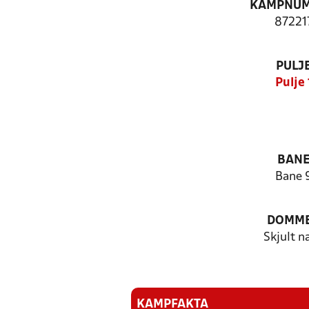
KAMPNU
87221
PULJ
Pulje 
BAN
Bane 
DOMM
Skjult n
KAMPFAKTA