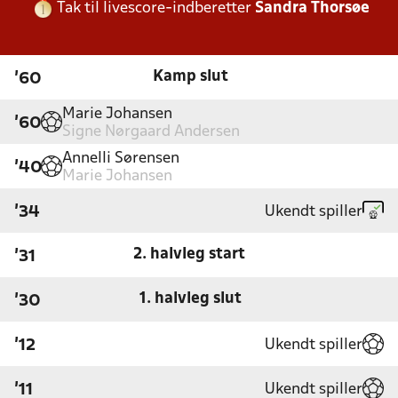
Tak til livescore-indberetter
Sandra Thorsøe
Kamp slut
'60
Marie Johansen
'60
Signe Nørgaard Andersen
Annelli Sørensen
'40
Marie Johansen
Ukendt spiller
'34
2. halvleg start
'31
1. halvleg slut
'30
Ukendt spiller
'12
Ukendt spiller
'11