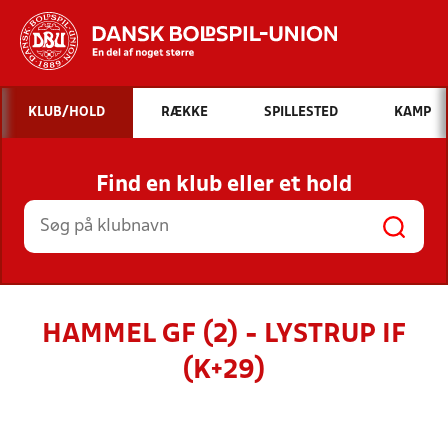
Hvad vil du søge efter?
KLUB/HOLD
RÆKKE
SPILLESTED
KAMP
INDHOLD OG NYHEDER
Find en klub eller et hold
STILLINGER, RESULTATER, KLUBBER OG
HOLD
HAMMEL GF (2) - LYSTRUP IF
(K+29)