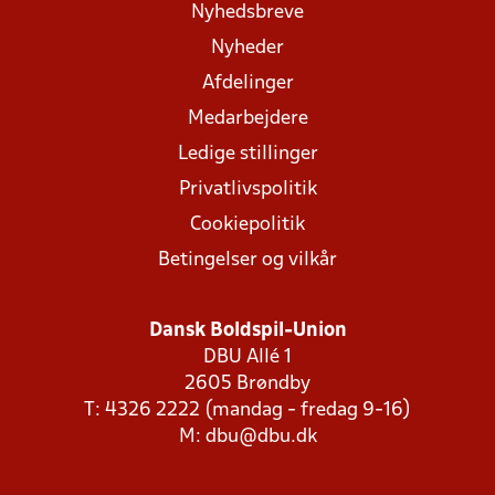
Nyhedsbreve
Nyheder
Afdelinger
Medarbejdere
Ledige stillinger
Privatlivspolitik
Cookiepolitik
Betingelser og vilkår
Dansk Boldspil-Union
DBU Allé 1
2605 Brøndby
T: 4326 2222 (mandag - fredag 9-16)
M:
dbu@dbu.dk