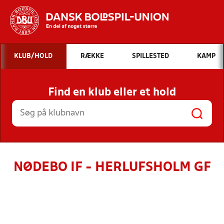
Hvad vil du søge efter?
KLUB/HOLD
RÆKKE
SPILLESTED
KAMP
INDHOLD OG NYHEDER
Find en klub eller et hold
STILLINGER, RESULTATER, KLUBBER OG
HOLD
NØDEBO IF - HERLUFSHOLM GF