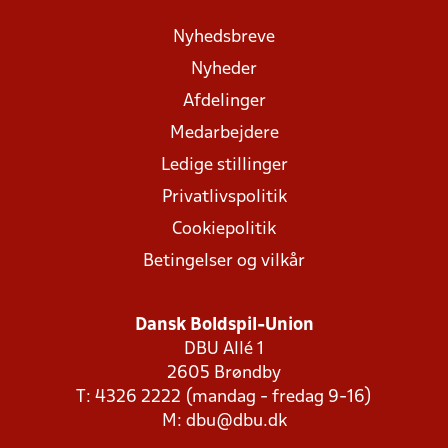
Nyhedsbreve
Nyheder
Afdelinger
Medarbejdere
Ledige stillinger
Privatlivspolitik
Cookiepolitik
Betingelser og vilkår
Dansk Boldspil-Union
DBU Allé 1
2605 Brøndby
T: 4326 2222 (mandag - fredag 9-16)
M:
dbu@dbu.dk