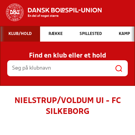
Hvad vil du søge efter?
KLUB/HOLD
RÆKKE
SPILLESTED
KAMP
INDHOLD OG NYHEDER
Find en klub eller et hold
STILLINGER, RESULTATER, KLUBBER OG
HOLD
NIELSTRUP/VOLDUM UI - FC
SILKEBORG