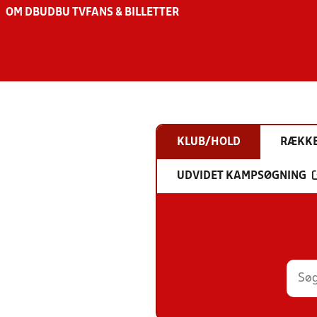
OM DBU
DBU TV
FANS & BILLETTER
KLUB/HOLD
RÆKK
UDVIDET KAMPSØGNING