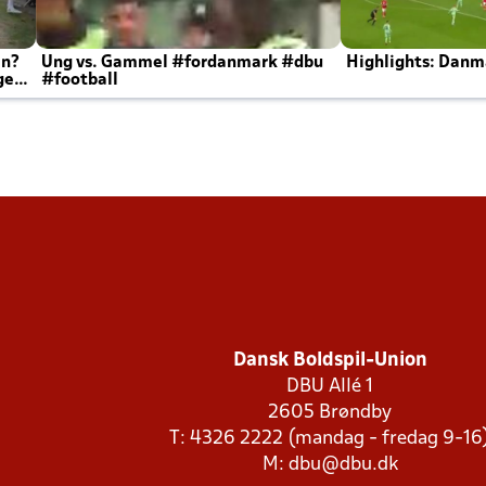
en?
Ung vs. Gammel #fordanmark #dbu
Highlights: Danma
ger
#football
Dansk Boldspil-Union
DBU Allé 1
2605 Brøndby
T: 4326 2222 (mandag - fredag 9-16
M:
dbu@dbu.dk