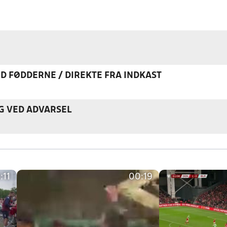
ED FØDDERNE / DIREKTE FRA INDKAST
G VED ADVARSEL
:11
00:19