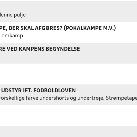
 denne pulje
E, DER SKAL AFGØRES? (POKALKAMPE M.V.)
gen omkamp.
ERE VED KAMPENS BEGYNDELSE
S UDSTYR IFT. FODBOLDLOVEN
ed forskellige farve undershorts og undertrøje. Strømpetap