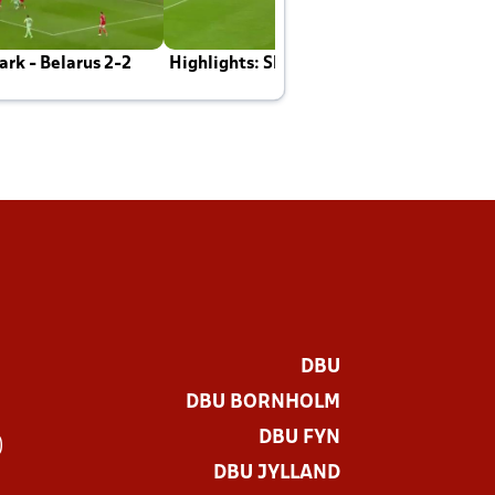
rk - Belarus 2-2
Highlights: Skotland - Danmark 4-2
J
E
DBU
DBU BORNHOLM
DBU FYN
)
DBU JYLLAND