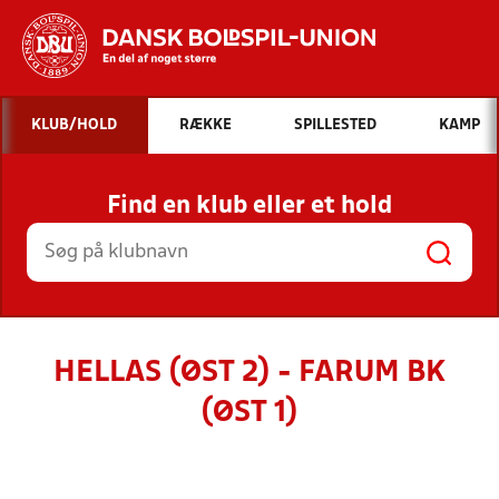
Hvad vil du søge efter?
KLUB/HOLD
RÆKKE
SPILLESTED
KAMP
INDHOLD OG NYHEDER
Find en klub eller et hold
STILLINGER, RESULTATER, KLUBBER OG
HOLD
HELLAS (ØST 2) - FARUM BK
(ØST 1)