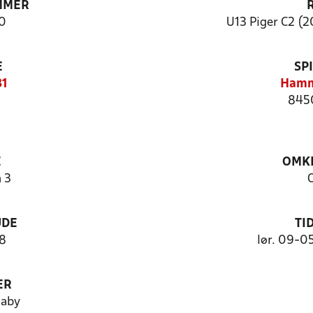
MMER
0
U13 Piger C2 (2
E
SP
31
Hamm
845
E
OMKL
 3
UDE
TI
 8
lør. 09-0
ER
aaby