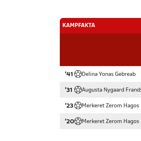
KAMPFAKTA
Delina Yonas Gebreab
'41
Augusta Nygaard Frand
'31
Merkeret Zerom Hagos
'23
Merkeret Zerom Hagos
'20