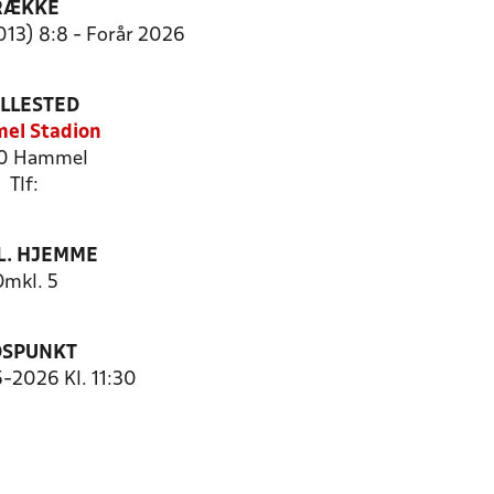
RÆKKE
013) 8:8 - Forår 2026
ILLESTED
el Stadion
0 Hammel
Tlf:
. HJEMME
Omkl. 5
DSPUNKT
5-2026 Kl. 11:30