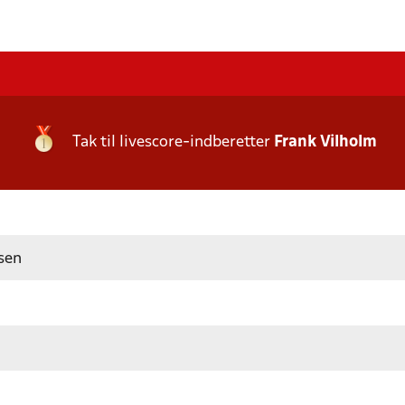
Tak til livescore-indberetter
Frank Vilholm
sen