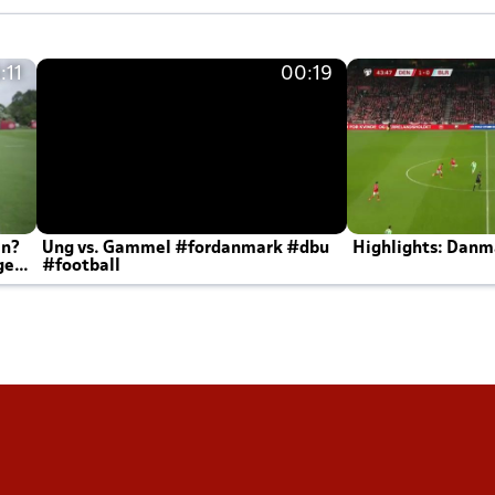
:11
00:19
en?
Ung vs. Gammel #fordanmark #dbu
Highlights: Danma
ger
#football