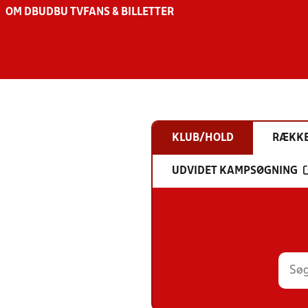
OM DBU
DBU TV
FANS & BILLETTER
KLUB/HOLD
RÆKK
UDVIDET KAMPSØGNING