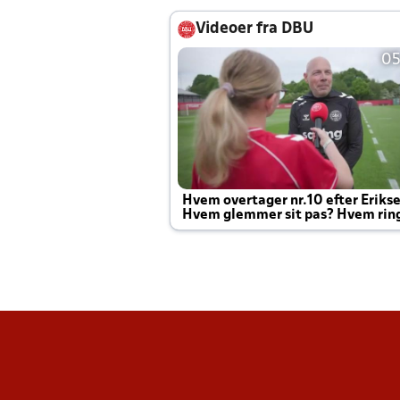
Videoer fra DBU
05
Hvem overtager nr.10 efter Eriks
Hvem glemmer sit pas? Hvem rin
Joachim altid til efter kampe?