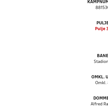
KAMPNU
88153
PULJ
Pulje 
BAN
Stadion
OMKL. 
Omkl.
DOMM
Alfred R