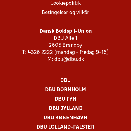
Cookiepolitik
Betingelser og vilkår
Dansk Boldspil-Union
DBU Allé 1
2605 Brøndby
T: 4326 2222 (mandag - fredag 9-16)
M:
dbu@dbu.dk
DBU
DBU BORNHOLM
DBU FYN
DBU JYLLAND
DBU KØBENHAVN
DBU LOLLAND-FALSTER