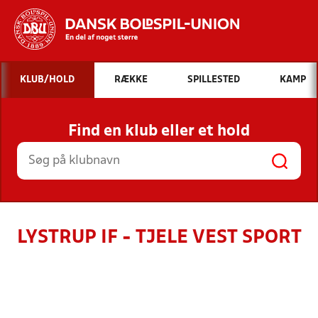
Hvad vil du søge efter?
KLUB/HOLD
RÆKKE
SPILLESTED
KAMP
INDHOLD OG NYHEDER
Find en klub eller et hold
STILLINGER, RESULTATER, KLUBBER OG
HOLD
LYSTRUP IF - TJELE VEST SPORT