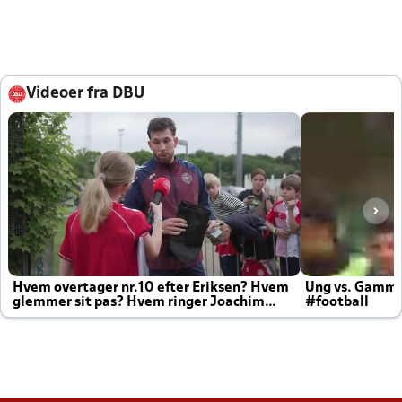
Videoer fra DBU
Hvem overtager nr.10 efter Eriksen? Hvem
Ung vs. Gamm
glemmer sit pas? Hvem ringer Joachim
#football
altid til efter kampe?