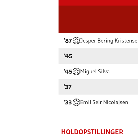
Jesper Bering Kristense
'87
'45
Miguel Silva
'45
'37
Emil Seir Nicolajsen
'33
HOLDOPSTILLINGER