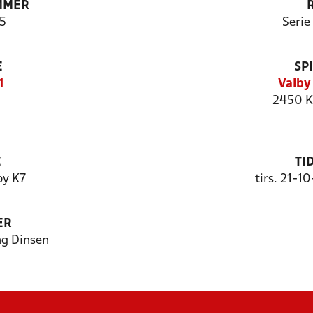
MMER
5
Serie
E
SP
1
Valby
2450 K
E
TI
by K7
tirs. 21-1
ER
ng Dinsen