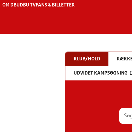
OM DBU
DBU TV
FANS & BILLETTER
KLUB/HOLD
RÆKK
UDVIDET KAMPSØGNING