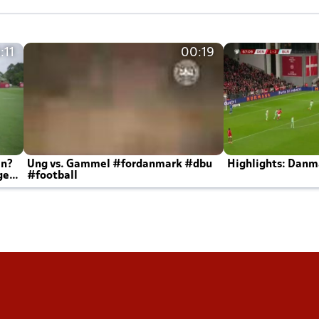
:11
00:19
en?
Ung vs. Gammel #fordanmark #dbu
Highlights: Danma
ger
#football