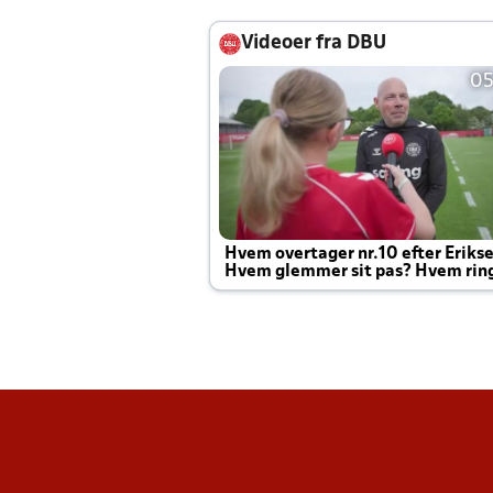
Videoer fra DBU
05
Hvem overtager nr.10 efter Eriks
Hvem glemmer sit pas? Hvem rin
Joachim altid til efter kampe?