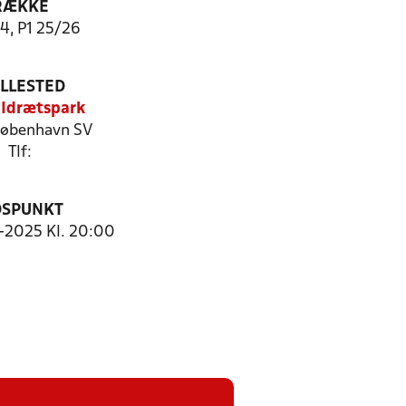
RÆKKE
 4, P1 25/26
ILLESTED
 Idrætspark
øbenhavn SV
Tlf:
DSPUNKT
0-2025 Kl. 20:00