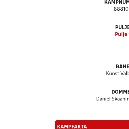
KAMPNU
88810
PULJ
Pulje 
BAN
Kunst Val
DOMM
Daniel Skaani
KAMPFAKTA