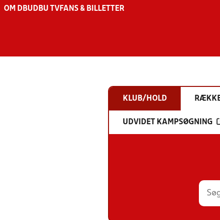
OM DBU
DBU TV
FANS & BILLETTER
KLUB/HOLD
RÆKK
UDVIDET KAMPSØGNING