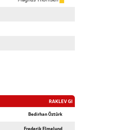
Magnus Thornsen
RAKLEV GI
Bedirhan Öztûrk
Frederik Elmelund