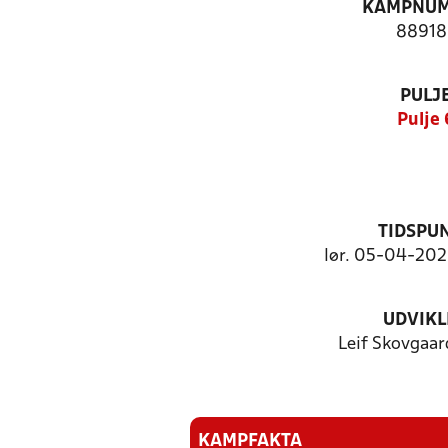
KAMPNU
88918
PULJ
Pulje 
TIDSPU
lør. 05-04-2025
UDVIKL
Leif Skovgaar
KAMPFAKTA