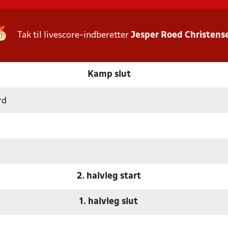
Tak til livescore-indberetter
Jesper Roed Christens
Kamp slut
rd
2. halvleg start
1. halvleg slut