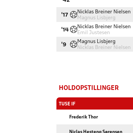
'42
Nicklas Breiner Nielsen
'17
Magnus Lisbjerg
Nicklas Breiner Nielsen
'14
Emil Justesen
Magnus Lisbjerg
'9
Nicklas Breiner Nielsen
HOLDOPSTILLINGER
TUSE IF
Frederik Thor
Niclas Hesteng Sørensen