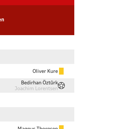
en
Oliver Kure
Bedirhan Öztûrk
Joachim Lorentsen