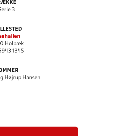
RÆKKE
Serie 3
ILLESTED
sehallen
0 Holbæk
 5943 1345
OMMER
rg Højrup Hansen