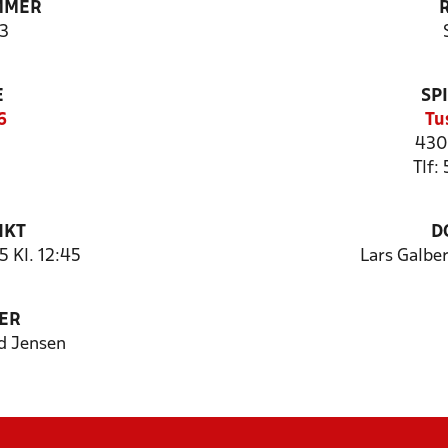
MMER
3
E
SP
6
Tu
430
Tlf:
NKT
D
 Kl. 12:45
Lars Galbe
ER
d Jensen