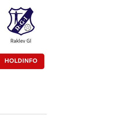
Raklev GI
HOLDINFO