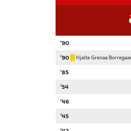
'90
Hjalte Grenaa Borregaa
'90
'85
'54
'46
'45