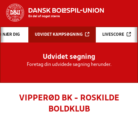
Hvad vil du søge efter?
B NÆR DIG
UDVIDET KAMPSØGNING
LIVESCORE
INDHOLD OG NYHEDER
Udvidet søgning
STILLINGER, RESULTATER, KLUBBER OG
HOLD
Foretag din udvidede søgning herunder.
VIPPERØD BK - ROSKILDE
BOLDKLUB