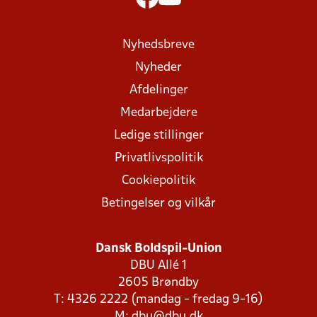
Nyhedsbreve
Nyheder
Afdelinger
Medarbejdere
Ledige stillinger
Privatlivspolitik
Cookiepolitik
Betingelser og vilkår
Dansk Boldspil-Union
DBU Allé 1
2605 Brøndby
T: 4326 2222 (mandag - fredag 9-16)
M:
dbu@dbu.dk