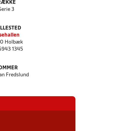
RÆKKE
Serie 3
ILLESTED
sehallen
0 Holbæk
 5943 1345
OMMER
ian Fredslund