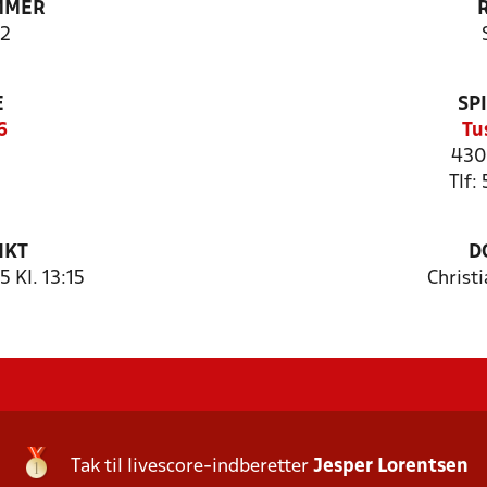
MMER
2
E
SP
6
Tu
430
Tlf:
NKT
D
 Kl. 13:15
Christ
Tak til livescore-indberetter
Jesper Lorentsen