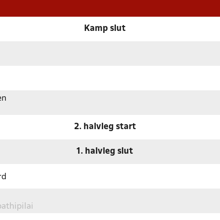
Kamp slut
en
2. halvleg start
1. halvleg slut
rd
athipilai