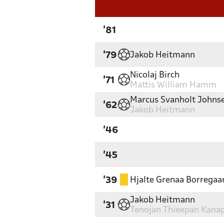
'81
Jakob Heitmann
'79
Nicolaj Birch
'71
Mattis William Hamm
Marcus Svanholt Johns
'62
Jakob Heitmann
'46
'45
Hjalte Grenaa Borregaa
'39
Jakob Heitmann
'31
Tenojan Thieepan Kanap