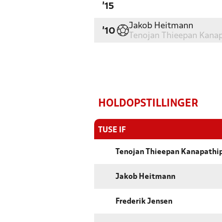
'15
Jakob Heitmann
'10
Tenojan Thieepan Kanap
HOLDOPSTILLINGER
TUSE IF
Tenojan Thieepan Kanapathip
Jakob Heitmann
Frederik Jensen