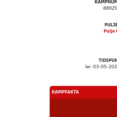
KAMPNU
88925
PULJ
Pulje 
TIDSPU
lør. 03-05-2025
KAMPFAKTA