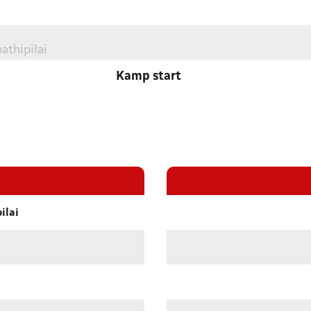
athipilai
Kamp start
ilai