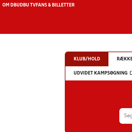
OM DBU
DBU TV
FANS & BILLETTER
KLUB/HOLD
RÆKK
UDVIDET KAMPSØGNING