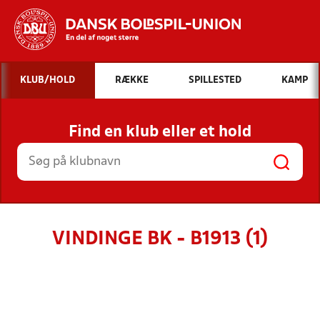
Hvad vil du søge efter?
KLUB/HOLD
RÆKKE
SPILLESTED
KAMP
INDHOLD OG NYHEDER
Find en klub eller et hold
STILLINGER, RESULTATER, KLUBBER OG
HOLD
VINDINGE BK - B1913 (1)