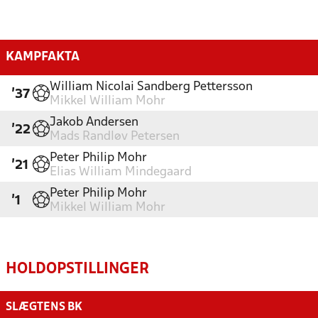
KAMPFAKTA
William Nicolai Sandberg Pettersson
'37
Mikkel William Mohr
Jakob Andersen
'22
Mads Randløv Petersen
Peter Philip Mohr
'21
Elias William Mindegaard
Peter Philip Mohr
'1
Mikkel William Mohr
HOLDOPSTILLINGER
SLÆGTENS BK