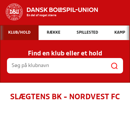
Hvad vil du søge efter?
KLUB/HOLD
RÆKKE
SPILLESTED
KAMP
INDHOLD OG NYHEDER
Find en klub eller et hold
STILLINGER, RESULTATER, KLUBBER OG
HOLD
SLÆGTENS BK - NORDVEST FC