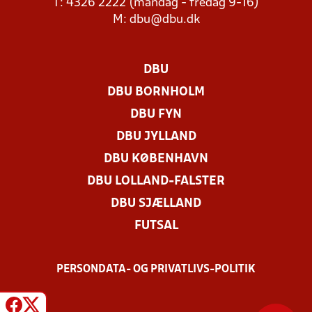
T: 4326 2222 (mandag - fredag 9-16)
M:
dbu@dbu.dk
DBU
DBU BORNHOLM
DBU FYN
DBU JYLLAND
DBU KØBENHAVN
DBU LOLLAND-FALSTER
DBU SJÆLLAND
FUTSAL
PERSONDATA- OG PRIVATLIVS-POLITIK