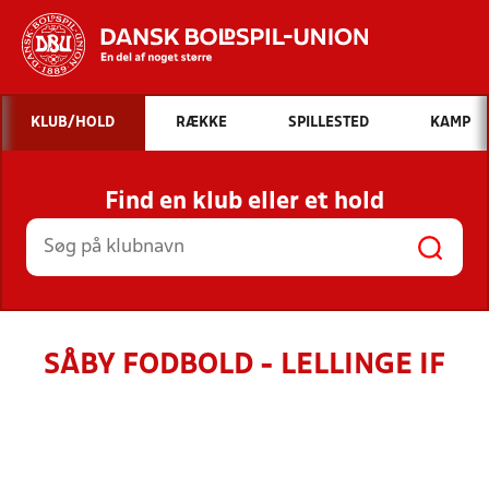
Hvad vil du søge efter?
KLUB/HOLD
RÆKKE
SPILLESTED
KAMP
INDHOLD OG NYHEDER
Find en klub eller et hold
STILLINGER, RESULTATER, KLUBBER OG
HOLD
SÅBY FODBOLD - LELLINGE IF