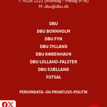
T: 4326 2222 (mandag - fredag 9-16)
M:
dbu@dbu.dk
DBU
DBU BORNHOLM
DBU FYN
DBU JYLLAND
DBU KØBENHAVN
DBU LOLLAND-FALSTER
DBU SJÆLLAND
FUTSAL
PERSONDATA- OG PRIVATLIVS-POLITIK