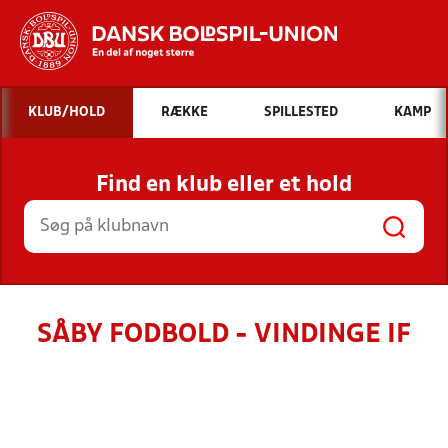
Hvad vil du søge efter?
KLUB/HOLD
RÆKKE
SPILLESTED
KAMP
INDHOLD OG NYHEDER
Find en klub eller et hold
STILLINGER, RESULTATER, KLUBBER OG
HOLD
SÅBY FODBOLD - VINDINGE IF