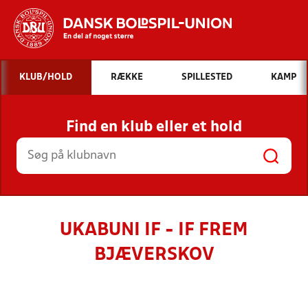
Hvad vil du søge efter?
KLUB/HOLD
RÆKKE
SPILLESTED
KAMP
INDHOLD OG NYHEDER
Find en klub eller et hold
STILLINGER, RESULTATER, KLUBBER OG
HOLD
UKABUNI IF - IF FREM
BJÆVERSKOV