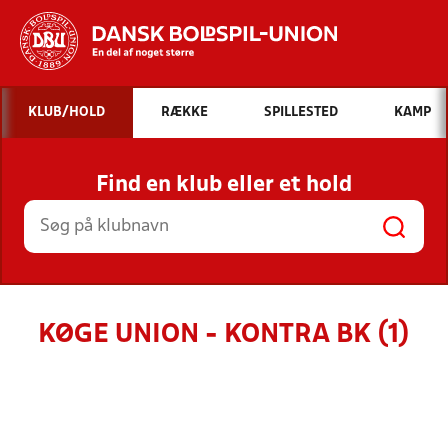
Hvad vil du søge efter?
KLUB/HOLD
RÆKKE
SPILLESTED
KAMP
INDHOLD OG NYHEDER
Find en klub eller et hold
STILLINGER, RESULTATER, KLUBBER OG
HOLD
KØGE UNION - KONTRA BK (1)