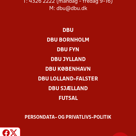
T: 4326 2222 (mandag - fredag 9-16)
M:
dbu@dbu.dk
DBU
DBU BORNHOLM
DBU FYN
DBU JYLLAND
DBU KØBENHAVN
DBU LOLLAND-FALSTER
DBU SJÆLLAND
FUTSAL
PERSONDATA- OG PRIVATLIVS-POLITIK