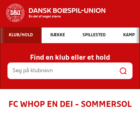
Hvad vil du søge efter?
KLUB/HOLD
RÆKKE
SPILLESTED
KAMP
INDHOLD OG NYHEDER
Find en klub eller et hold
STILLINGER, RESULTATER, KLUBBER OG
HOLD
FC WHOP EN DEI - SOMMERSOL