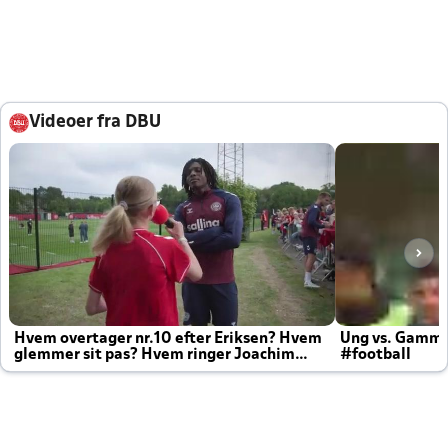
Videoer fra DBU
Hvem overtager nr.10 efter Eriksen? Hvem
Ung vs. Gamm
glemmer sit pas? Hvem ringer Joachim
#football
altid til efter kampe?