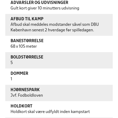
ADVARSLER OG UDVISNINGER
Gult kort giver 10 minutters udvisning
AFBUD TIL KAMP
Afbud skal meddeles modstander såvel som DBU
København senest 2 hverdage før spilledagen.
BANESTØRRELSE
68 x 105 meter
BOLDSTØRRELSE
5
DOMMER
1
HJØRNESPARK
Jvf. Fodboldloven
HOLDKORT
Holdkort skal være udfyldt inden kampstart