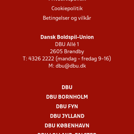
Cookiepolitik
Betingelser og vilkår
Dansk Boldspil-Union
DBU Allé 1
2605 Brøndby
T: 4326 2222 (mandag - fredag 9-16)
M:
dbu@dbu.dk
DBU
DBU BORNHOLM
DBU FYN
DBU JYLLAND
DBU KØBENHAVN