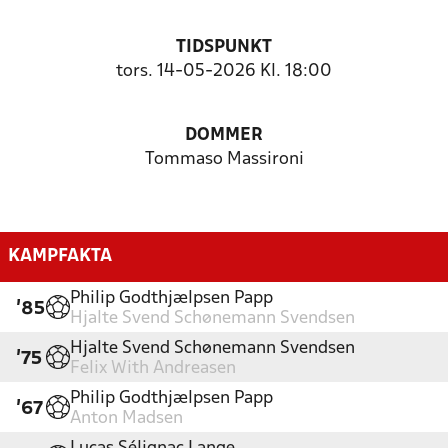
TIDSPUNKT
tors. 14-05-2026 Kl. 18:00
DOMMER
Tommaso Massironi
KAMPFAKTA
Philip Godthjælpsen Papp
'85
Hjalte Svend Schønemann Svendsen
Hjalte Svend Schønemann Svendsen
'75
Felix With Andreasen
Philip Godthjælpsen Papp
'67
Anton Madsen