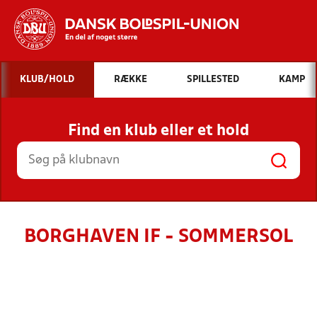
Hvad vil du søge efter?
KLUB/HOLD
RÆKKE
SPILLESTED
KAMP
INDHOLD OG NYHEDER
Find en klub eller et hold
STILLINGER, RESULTATER, KLUBBER OG
HOLD
BORGHAVEN IF - SOMMERSOL