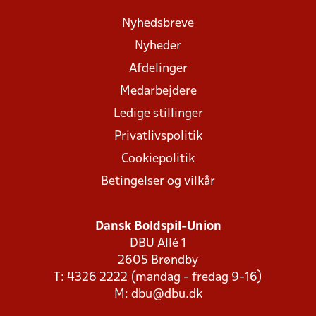
Nyhedsbreve
Nyheder
Afdelinger
Medarbejdere
Ledige stillinger
Privatlivspolitik
Cookiepolitik
Betingelser og vilkår
Dansk Boldspil-Union
DBU Allé 1
2605 Brøndby
T: 4326 2222 (mandag - fredag 9-16)
M:
dbu@dbu.dk