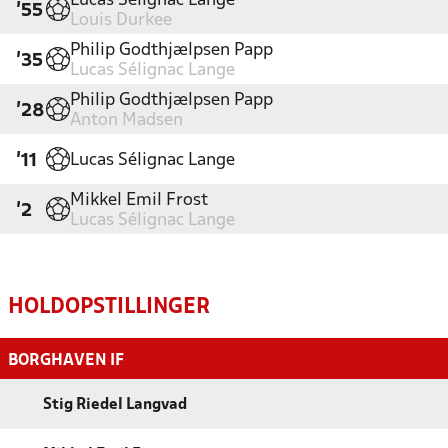
Lucas Sélignac Lange
'55
Louis Durkee
Philip Godthjælpsen Papp
'35
Lucas Sélignac Lange
Philip Godthjælpsen Papp
'28
Anton Madsen
Lucas Sélignac Lange
'11
Mikkel Emil Frost
'2
Lucas Sélignac Lange
HOLDOPSTILLINGER
BORGHAVEN IF
Stig Riedel Langvad