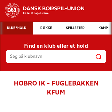
Hvad vil du søge efter?
KLUB/HOLD
RÆKKE
SPILLESTED
KAMP
INDHOLD OG NYHEDER
Find en klub eller et hold
STILLINGER, RESULTATER, KLUBBER OG
HOLD
HOBRO IK - FUGLEBAKKEN
KFUM