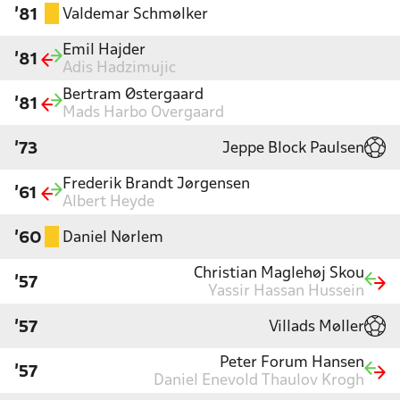
Valdemar Schmølker
'81
Emil Hajder
'81
Adis Hadzimujic
Bertram Østergaard
'81
Mads Harbo Overgaard
Jeppe Block Paulsen
'73
Frederik Brandt Jørgensen
'61
Albert Heyde
Daniel Nørlem
'60
Christian Maglehøj Skou
'57
Yassir Hassan Hussein
Villads Møller
'57
Peter Forum Hansen
'57
Daniel Enevold Thaulov Krogh