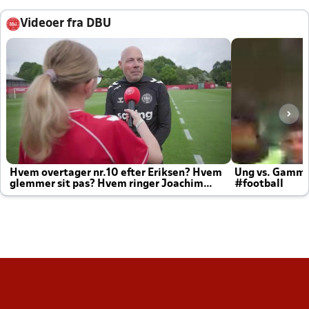
Videoer fra DBU
Hvem overtager nr.10 efter Eriksen? Hvem
Ung vs. Gamm
glemmer sit pas? Hvem ringer Joachim
#football
altid til efter kampe?