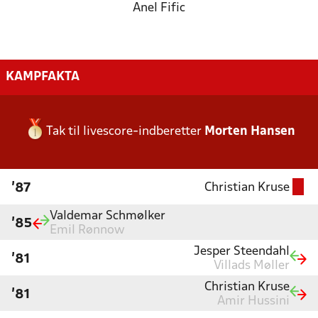
Anel Fific
KAMPFAKTA
Tak til livescore-indberetter
Morten Hansen
Christian Kruse
'87
Valdemar Schmølker
'85
Emil Rønnow
Jesper Steendahl
'81
Villads Møller
Christian Kruse
'81
Amir Hussini