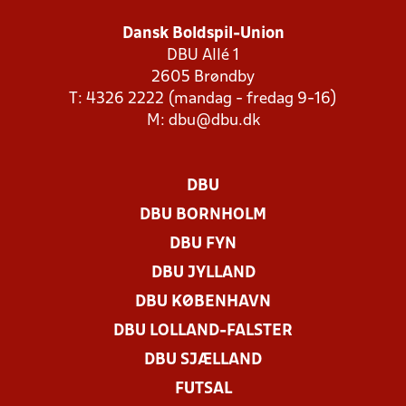
Dansk Boldspil-Union
DBU Allé 1
2605 Brøndby
T: 4326 2222 (mandag - fredag 9-16)
M:
dbu@dbu.dk
DBU
DBU BORNHOLM
DBU FYN
DBU JYLLAND
DBU KØBENHAVN
DBU LOLLAND-FALSTER
DBU SJÆLLAND
FUTSAL