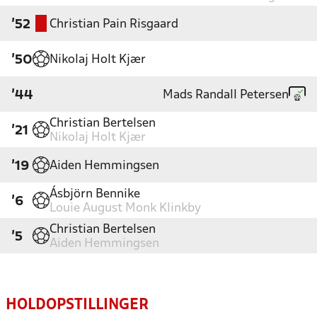
Christian Pain Risgaard
'52
Nikolaj Holt Kjær
'50
Mads Randall Petersen
'44
Christian Bertelsen
'21
Nikolaj Holt Kjær
Aiden Hemmingsen
'19
Ásbjörn Bennike
'6
Louie August Monk Klinkby
Christian Bertelsen
'5
Aiden Hemmingsen
HOLDOPSTILLINGER