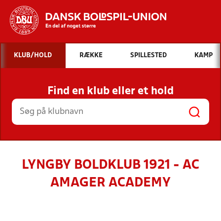
Hvad vil du søge efter?
KLUB/HOLD
RÆKKE
SPILLESTED
KAMP
INDHOLD OG NYHEDER
Find en klub eller et hold
STILLINGER, RESULTATER, KLUBBER OG
HOLD
LYNGBY BOLDKLUB 1921 - AC
AMAGER ACADEMY