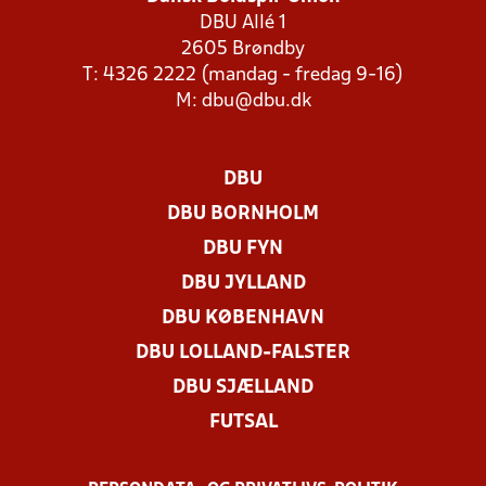
DBU Allé 1
2605 Brøndby
T: 4326 2222 (mandag - fredag 9-16)
M:
dbu@dbu.dk
DBU
DBU BORNHOLM
DBU FYN
DBU JYLLAND
DBU KØBENHAVN
DBU LOLLAND-FALSTER
DBU SJÆLLAND
FUTSAL