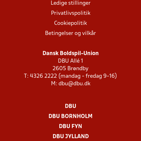
Ledige stillinger
Privatlivspolitik
Cookiepolitik
Betingelser og vilkår
Dansk Boldspil-Union
DBU Allé 1
2605 Brøndby
T: 4326 2222 (mandag - fredag 9-16)
M:
dbu@dbu.dk
DBU
DBU BORNHOLM
DBU FYN
DBU JYLLAND