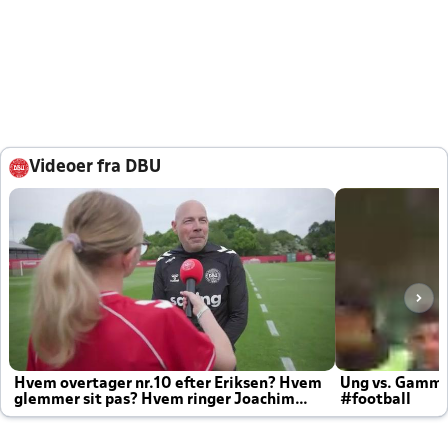
Videoer fra DBU
Hvem overtager nr.10 efter Eriksen? Hvem
Ung vs. Gamm
glemmer sit pas? Hvem ringer Joachim
#football
altid til efter kampe?