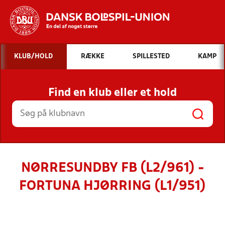
Hvad vil du søge efter?
KLUB/HOLD
RÆKKE
SPILLESTED
KAMP
INDHOLD OG NYHEDER
Find en klub eller et hold
STILLINGER, RESULTATER, KLUBBER OG
HOLD
NØRRESUNDBY FB (L2/961) -
FORTUNA HJØRRING (L1/951)