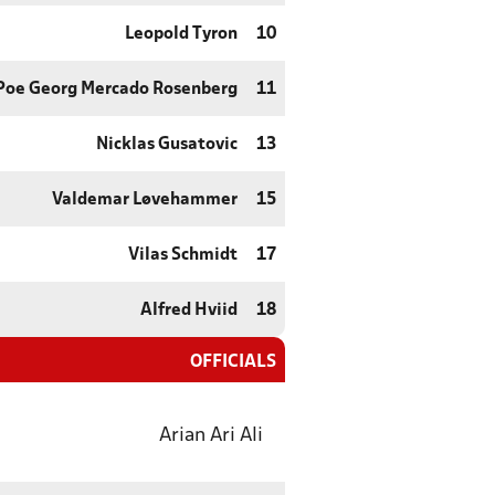
Leopold Tyron
10
Poe Georg Mercado Rosenberg
11
Nicklas Gusatovic
13
Valdemar Løvehammer
15
Vilas Schmidt
17
Alfred Hviid
18
OFFICIALS
Arian Ari Ali