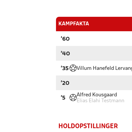
KAMPFAKTA
'60
'40
Villum Hanefeld Lervan
'35
'20
Alfred Kousgaard
'5
Elias Elahi Testmann
HOLDOPSTILLINGER