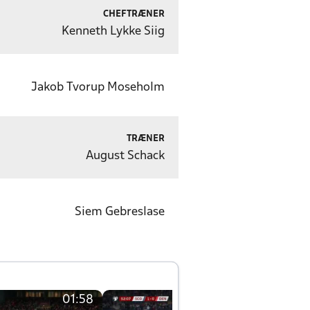
CHEFTRÆNER
Kenneth Lykke Siig
Jakob Tvorup Moseholm
TRÆNER
August Schack
Siem Gebreslase
01:58
01:58