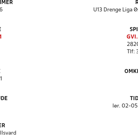
MMER
6
U13 Drenge Liga Øs
E
SP
1
GVI
2820
Tlf:
E
OMKL
1
UDE
TI
lør. 02-0
ER
Ilsvard