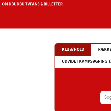
OM DBU
DBU TV
FANS & BILLETTER
KLUB/HOLD
RÆKK
UDVIDET KAMPSØGNING