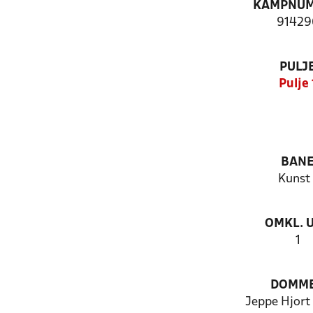
KAMPNU
91429
PULJ
Pulje 
BAN
Kunst 
OMKL. 
1
DOMM
Jeppe Hjort 