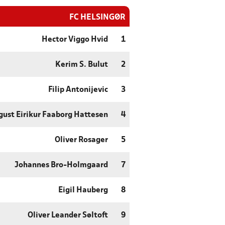
FC HELSINGØR
Hector Viggo Hvid
1
Kerim S. Bulut
2
Filip Antonijevic
3
gust Eirikur Faaborg Hattesen
4
Oliver Rosager
5
Johannes Bro-Holmgaard
7
Eigil Hauberg
8
Oliver Leander Søltoft
9