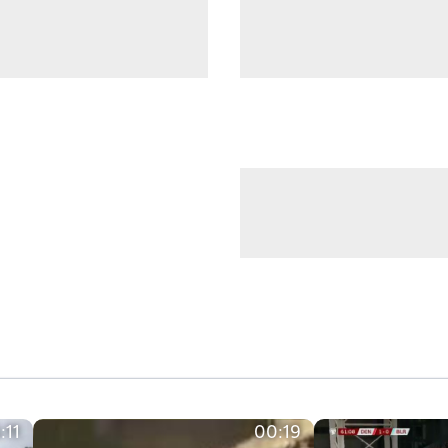
:11
00:19