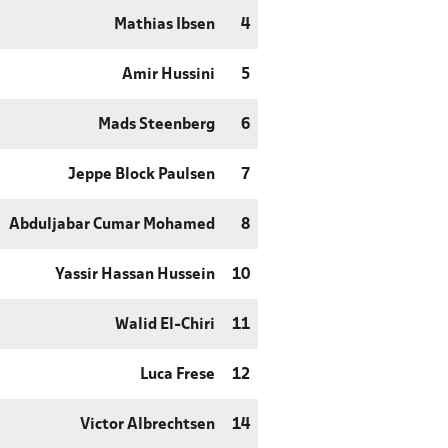
Mathias Ibsen
4
Amir Hussini
5
Mads Steenberg
6
Jeppe Block Paulsen
7
Abduljabar Cumar Mohamed
8
Yassir Hassan Hussein
10
Walid El-Chiri
11
Luca Frese
12
Victor Albrechtsen
14