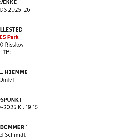
RÆKKE
-DS 2025-26
ILLESTED
ES Park
0 Risskov
Tlf:
. HJEMME
Omk4
DSPUNKT
9-2025 Kl. 19:15
EDOMMER 1
el Schmidt