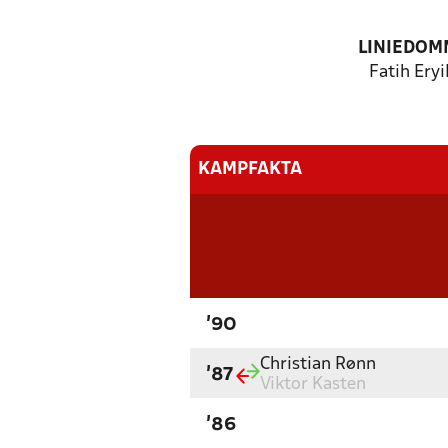
LINIEDOM
Fatih Ery
KAMPFAKTA
'90
Christian Rønn
'87
Viktor Kasten
'86