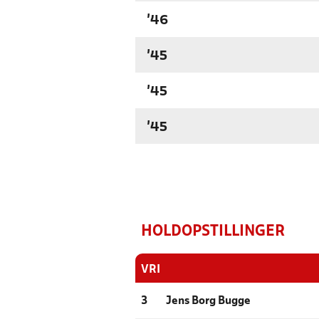
'46
'45
'45
'45
HOLDOPSTILLINGER
VRI
3
Jens Borg Bugge