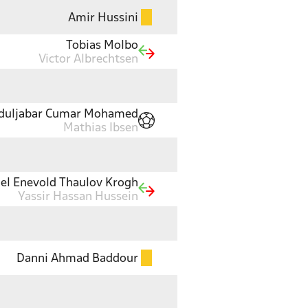
Amir Hussini
Tobias Molbo
Victor Albrechtsen
duljabar Cumar Mohamed
Mathias Ibsen
el Enevold Thaulov Krogh
Yassir Hassan Hussein
Danni Ahmad Baddour