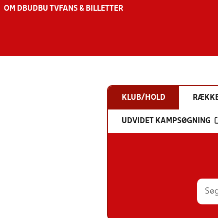
OM DBU
DBU TV
FANS & BILLETTER
KLUB/HOLD
RÆKK
UDVIDET KAMPSØGNING