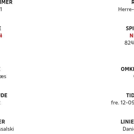
MMER
1
Herre
E
SP
4
N
824
E
OMKL
ræs
UDE
TI
2
fre. 12-0
ER
LINI
salski
Dani