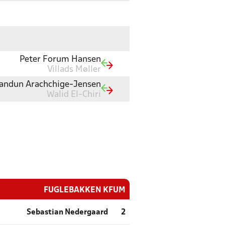
Peter Forum Hansen
Villads Møller
andun Arachchige-Jensen
Walid El-Chiri
FUGLEBAKKEN KFUM
Sebastian Nedergaard
2