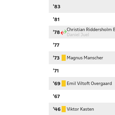
'83
'81
Christian Riddersholm 
'78
Daniel Juel
'77
Magnus Manscher
'73
'71
Emil Viltoft Overgaard
'69
'67
Viktor Kasten
'46