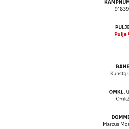
KAMPNU
91839
PULJ
Pulje 
BAN
Kunstg
OMKL. 
Omk
DOMM
Marcus Mos