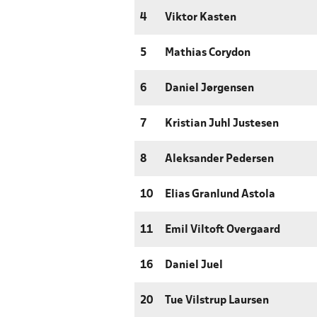
4
Viktor Kasten
5
Mathias Corydon
6
Daniel Jørgensen
7
Kristian Juhl Justesen
8
Aleksander Pedersen
10
Elias Granlund Astola
11
Emil Viltoft Overgaard
16
Daniel Juel
20
Tue Vilstrup Laursen