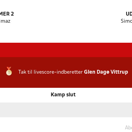
MER 2
U
ilmaz
Simo
Tak til livescore-indberetter
Glen Dagø Vittrup
Kamp slut
Ab