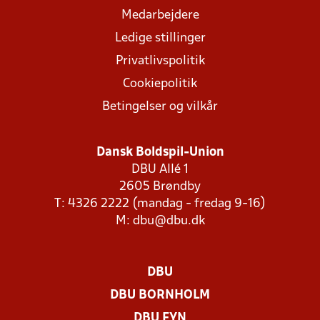
Medarbejdere
Ledige stillinger
Privatlivspolitik
Cookiepolitik
Betingelser og vilkår
Dansk Boldspil-Union
DBU Allé 1
2605 Brøndby
T: 4326 2222 (mandag - fredag 9-16)
M:
dbu@dbu.dk
DBU
DBU BORNHOLM
DBU FYN