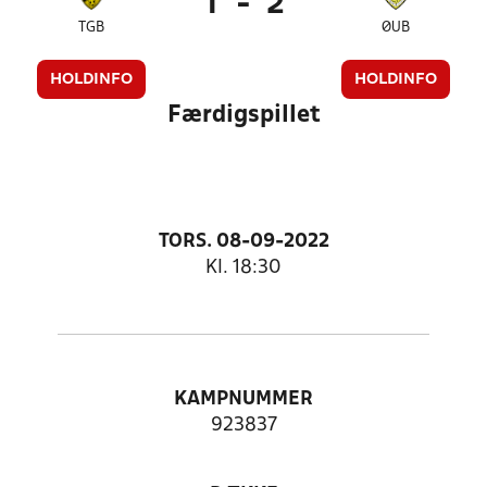
1
-
2
TGB
ØUB
HOLDINFO
HOLDINFO
Færdigspillet
TORS. 08-09-2022
Kl. 18:30
KAMPNUMMER
923837