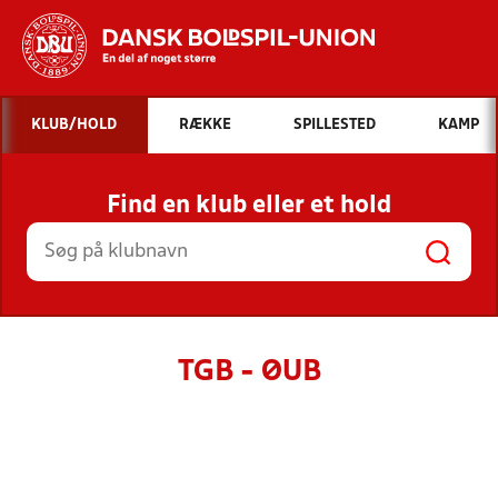
Hvad vil du søge efter?
KLUB/HOLD
RÆKKE
SPILLESTED
KAMP
INDHOLD OG NYHEDER
Find en klub eller et hold
STILLINGER, RESULTATER, KLUBBER OG
HOLD
TGB - ØUB