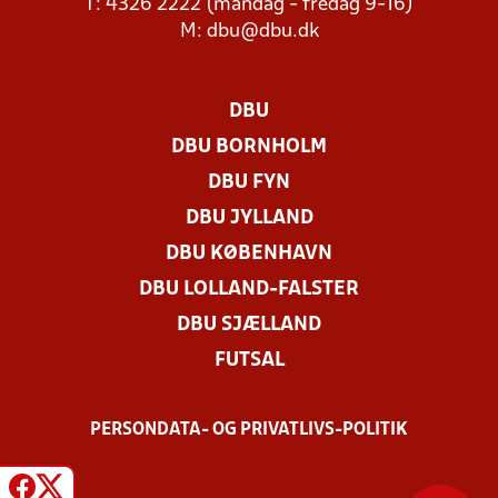
T: 4326 2222 (mandag - fredag 9-16)
M:
dbu@dbu.dk
DBU
DBU BORNHOLM
DBU FYN
DBU JYLLAND
DBU KØBENHAVN
DBU LOLLAND-FALSTER
DBU SJÆLLAND
FUTSAL
PERSONDATA- OG PRIVATLIVS-POLITIK