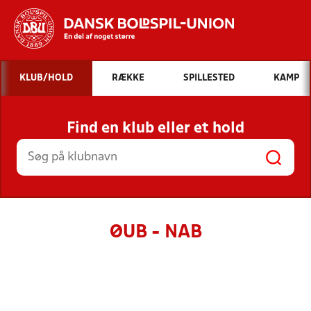
Hvad vil du søge efter?
KLUB/HOLD
RÆKKE
SPILLESTED
KAMP
INDHOLD OG NYHEDER
Find en klub eller et hold
STILLINGER, RESULTATER, KLUBBER OG
HOLD
ØUB - NAB