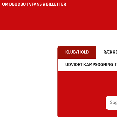
OM DBU
DBU TV
FANS & BILLETTER
KLUB/HOLD
RÆKK
UDVIDET KAMPSØGNING