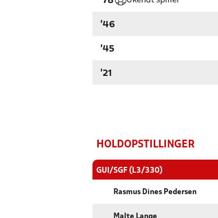
Ukendt spiller
'78
'46
'45
'21
HOLDOPSTILLINGER
GUI/SGF (L3/330)
Rasmus Dines Pedersen
Malte Lange