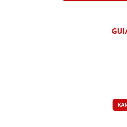
GUI
KA