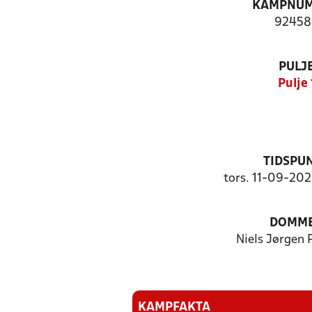
KAMPNU
92458
PULJ
Pulje 
TIDSPU
tors. 11-09-202
DOMM
Niels Jørgen 
KAMPFAKTA