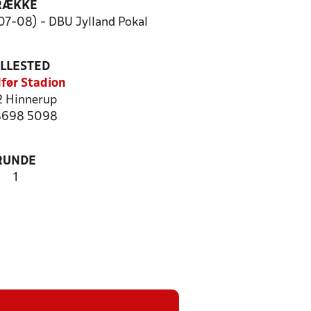
RÆKKE
07-08) - DBU Jylland Pokal
ILLESTED
før Stadion
 Hinnerup
 8698 5098
RUNDE
1