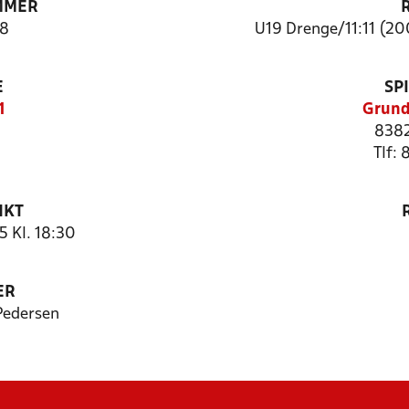
MMER
8
U19 Drenge/11:11 (20
E
SP
1
Grund
8382
Tlf:
NKT
5 Kl. 18:30
ER
Pedersen