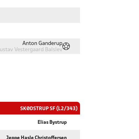
Anton Ganderup
ustav Vestergaard Balslev
SKØDSTRUP SF (L2/343)
Elias Bystrup
Jeppe Hasle Christoffersen