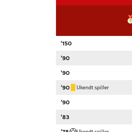
'150
'90
'90
Ukendt spiller
'90
'90
'83