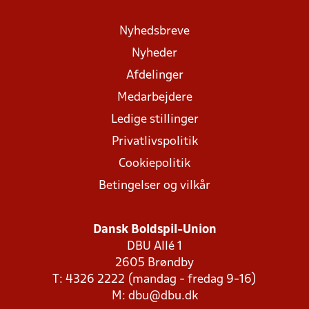
Nyhedsbreve
Nyheder
Afdelinger
Medarbejdere
Ledige stillinger
Privatlivspolitik
Cookiepolitik
Betingelser og vilkår
Dansk Boldspil-Union
DBU Allé 1
2605 Brøndby
T: 4326 2222 (mandag - fredag 9-16)
M:
dbu@dbu.dk