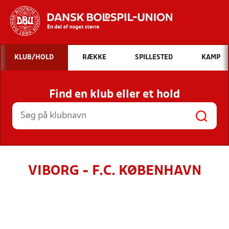
Hvad vil du søge efter?
KLUB/HOLD
RÆKKE
SPILLESTED
KAMP
INDHOLD OG NYHEDER
Find en klub eller et hold
STILLINGER, RESULTATER, KLUBBER OG
HOLD
VIBORG - F.C. KØBENHAVN