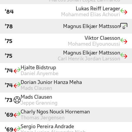
Marcos Johan Lopez Lanfranco
Lukas Reiff Lerager
'84
Mohammed Elias Achouri
Magnus Elkjær Mattsson
'78
Viktor Claesson
'75
Mohamed Elyounoussi
Magnus Elkjær Mattsson
'75
Carl Henrik Jordan Larsson
Hjalte Bidstrup
'74
Daniel Anyembe
Dorian Junior Hanza Meha
'74
Mads Clausen
Mads Clausen
'73
Jeppe Grønning
Charly Ngos Nouck Horneman
'69
Thomas Jørgensen
Sergio Pereira Andrade
'69