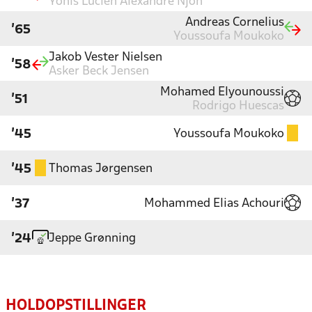
Yonis Lucien Alexandre Njoh
Andreas Cornelius
'65
Youssoufa Moukoko
Jakob Vester Nielsen
'58
Asker Beck Jensen
Mohamed Elyounoussi
'51
Rodrigo Huescas
Youssoufa Moukoko
'45
Thomas Jørgensen
'45
Mohammed Elias Achouri
'37
Jeppe Grønning
'24
HOLDOPSTILLINGER