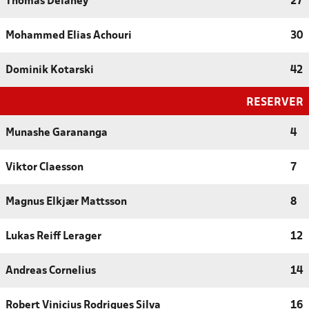
Thomas Delaney
27
Mohammed Elias Achouri
30
Dominik Kotarski
42
RESERVER
Munashe Garananga
4
Viktor Claesson
7
Magnus Elkjær Mattsson
8
Lukas Reiff Lerager
12
Andreas Cornelius
14
Robert Vinicius Rodrigues Silva
16