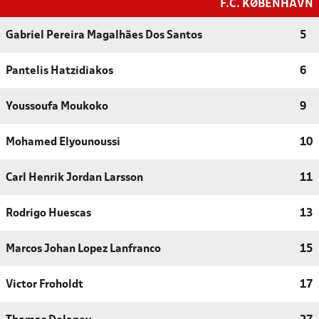
F.C. KØBENHAVN
Gabriel Pereira Magalhães Dos Santos
5
Pantelis Hatzidiakos
6
Youssoufa Moukoko
9
Mohamed Elyounoussi
10
Carl Henrik Jordan Larsson
11
Rodrigo Huescas
13
Marcos Johan Lopez Lanfranco
15
Victor Froholdt
17