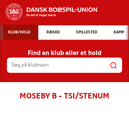
Hvad vil du søge efter?
KLUB/HOLD
RÆKKE
SPILLESTED
KAMP
INDHOLD OG NYHEDER
Find en klub eller et hold
STILLINGER, RESULTATER, KLUBBER OG
HOLD
MOSEBY B - TSI/STENUM