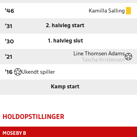
Kamilla Salling
'46
2. halvleg start
'31
1. halvleg slut
'30
Line Thomsen Adams
'21
Tascha Kristensen
Ukendt spiller
'16
Kamp start
HOLDOPSTILLINGER
MOSEBY B