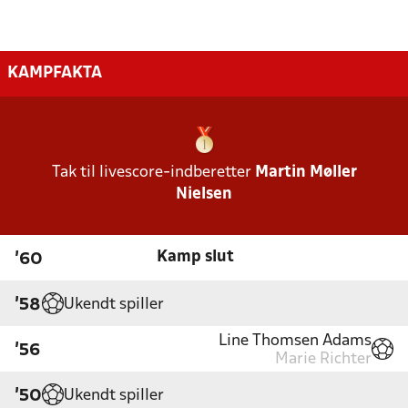
KAMPFAKTA
Tak til livescore-indberetter
Martin Møller
Nielsen
Kamp slut
'60
Ukendt spiller
'58
Line Thomsen Adams
'56
Marie Richter
Ukendt spiller
'50