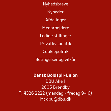
Nyhedsbreve
Nyheder
Afdelinger
Medarbejdere
Ledige stillinger
Privatlivspolitik
Cookiepolitik
Betingelser og vilkår
Dansk Boldspil-Union
DBU Allé 1
2605 Brøndby
T: 4326 2222 (mandag - fredag 9-16)
M:
dbu@dbu.dk