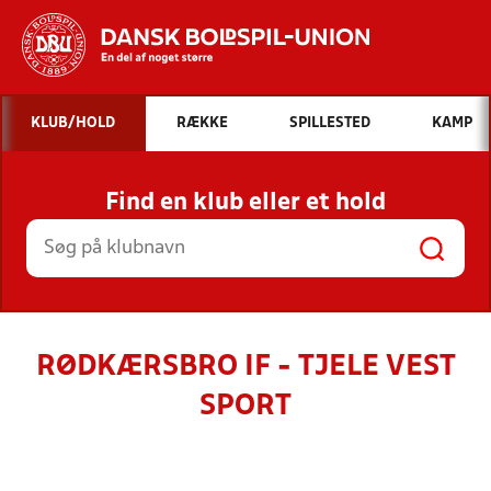
Hvad vil du søge efter?
KLUB/HOLD
RÆKKE
SPILLESTED
KAMP
INDHOLD OG NYHEDER
Find en klub eller et hold
STILLINGER, RESULTATER, KLUBBER OG
HOLD
RØDKÆRSBRO IF - TJELE VEST
SPORT