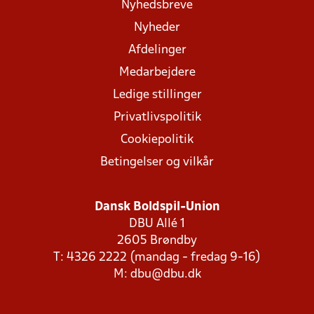
Nyhedsbreve
Nyheder
Afdelinger
Medarbejdere
Ledige stillinger
Privatlivspolitik
Cookiepolitik
Betingelser og vilkår
Dansk Boldspil-Union
DBU Allé 1
2605 Brøndby
T: 4326 2222 (mandag - fredag 9-16)
M:
dbu@dbu.dk