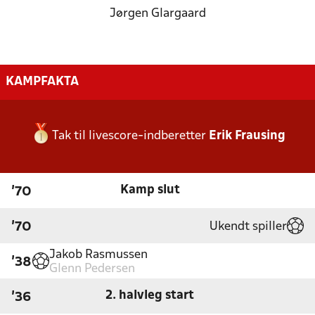
Jørgen Glargaard
KAMPFAKTA
Tak til livescore-indberetter
Erik Frausing
Kamp slut
'70
Ukendt spiller
'70
Jakob Rasmussen
'38
Glenn Pedersen
2. halvleg start
'36