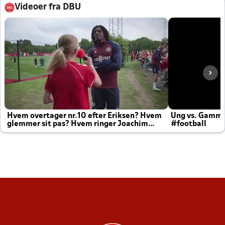
Videoer fra DBU
Hvem overtager nr.10 efter Eriksen? Hvem
Ung vs. Gamm
glemmer sit pas? Hvem ringer Joachim
#football
altid til efter kampe?