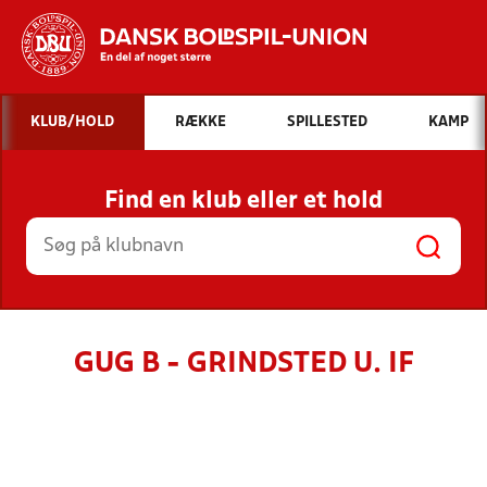
Hvad vil du søge efter?
KLUB/HOLD
RÆKKE
SPILLESTED
KAMP
INDHOLD OG NYHEDER
Find en klub eller et hold
STILLINGER, RESULTATER, KLUBBER OG
HOLD
GUG B - GRINDSTED U. IF