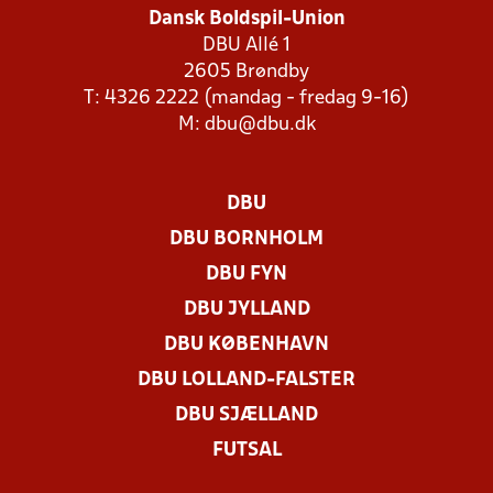
Dansk Boldspil-Union
DBU Allé 1
2605 Brøndby
T: 4326 2222 (mandag - fredag 9-16)
M:
dbu@dbu.dk
DBU
DBU BORNHOLM
DBU FYN
DBU JYLLAND
DBU KØBENHAVN
DBU LOLLAND-FALSTER
DBU SJÆLLAND
FUTSAL