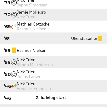
Nick Trier
'79
Jeppe Simonsen
Jamie Møllebro
'70
Nick Trier
Mathias Gøttsche
'69
Rasmus Nielsen
Ukendt spiller
'64
Rasmus Nielsen
'59
Nick Trier
'55
Simon Melchiorsen
Nick Trier
'50
Julius Larsen
Nick Trier
'46
Frederik Frandsen
2. halvleg start
'46