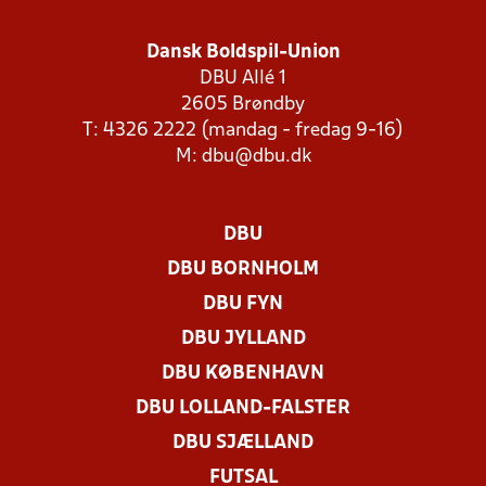
Dansk Boldspil-Union
DBU Allé 1
2605 Brøndby
T: 4326 2222 (mandag - fredag 9-16)
M:
dbu@dbu.dk
DBU
DBU BORNHOLM
DBU FYN
DBU JYLLAND
DBU KØBENHAVN
DBU LOLLAND-FALSTER
DBU SJÆLLAND
FUTSAL