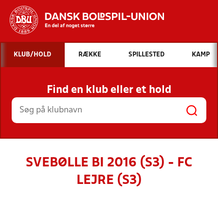
Hvad vil du søge efter?
KLUB/HOLD
RÆKKE
SPILLESTED
KAMP
INDHOLD OG NYHEDER
Find en klub eller et hold
STILLINGER, RESULTATER, KLUBBER OG
HOLD
SVEBØLLE BI 2016 (S3) - FC
LEJRE (S3)