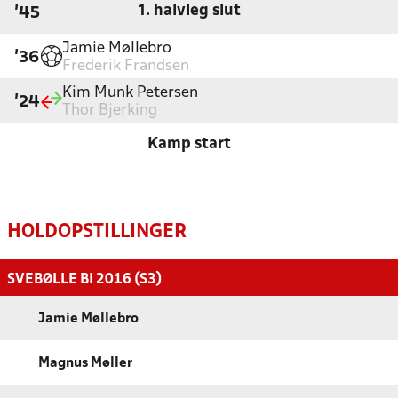
1. halvleg slut
'45
Jamie Møllebro
'36
Frederik Frandsen
Kim Munk Petersen
'24
Thor Bjerking
Kamp start
HOLDOPSTILLINGER
SVEBØLLE BI 2016 (S3)
Jamie Møllebro
Magnus Møller