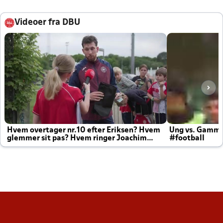
Videoer fra DBU
Hvem overtager nr.10 efter Eriksen? Hvem
Ung vs. Gamm
glemmer sit pas? Hvem ringer Joachim
#football
altid til efter kampe?