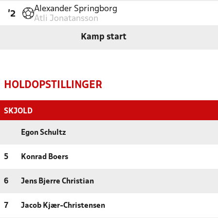
Alexander Springborg
'2
Atli Jonatansson
Kamp start
HOLDOPSTILLINGER
SKJOLD
Egon Schultz
5
Konrad Boers
6
Jens Bjerre Christian
7
Jacob Kjær-Christensen