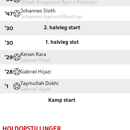
Villads Kragelund Bjerre Pedersen
Johannes Sloth
'47
Johannes Egelund Boutrup
2. halvleg start
'30
1. halvleg slut
'30
Kenan Kara
'29
Gabriel Hijazi
Gabriel Hijazi
'28
Taymullah Dokhi
'1
Gabriel Hijazi
Kamp start
HOLDOPSTILLINGER