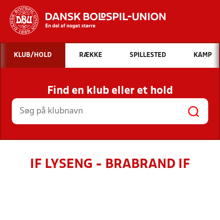
Hvad vil du søge efter?
KLUB/HOLD
RÆKKE
SPILLESTED
KAMP
INDHOLD OG NYHEDER
Find en klub eller et hold
STILLINGER, RESULTATER, KLUBBER OG
HOLD
IF LYSENG - BRABRAND IF