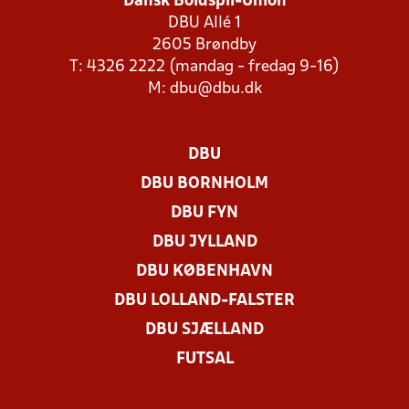
Dansk Boldspil-Union
DBU Allé 1
2605 Brøndby
T: 4326 2222 (mandag - fredag 9-16)
M:
dbu@dbu.dk
DBU
DBU BORNHOLM
DBU FYN
DBU JYLLAND
DBU KØBENHAVN
DBU LOLLAND-FALSTER
DBU SJÆLLAND
FUTSAL