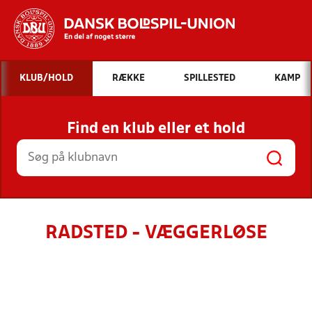
Hvad vil du søge efter?
KLUB/HOLD
RÆKKE
SPILLESTED
KAMP
INDHOLD OG NYHEDER
Find en klub eller et hold
STILLINGER, RESULTATER, KLUBBER OG
HOLD
RADSTED - VÆGGERLØSE