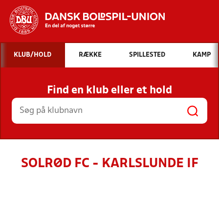
Hvad vil du søge efter?
KLUB/HOLD
RÆKKE
SPILLESTED
KAMP
INDHOLD OG NYHEDER
Find en klub eller et hold
STILLINGER, RESULTATER, KLUBBER OG
HOLD
SOLRØD FC - KARLSLUNDE IF