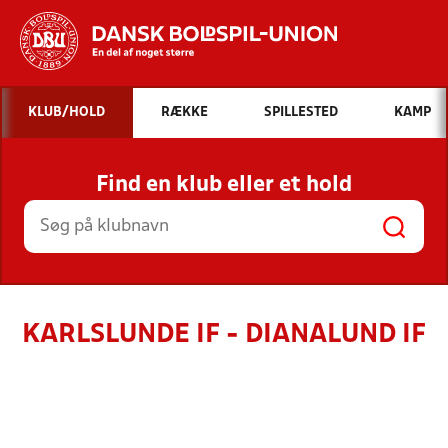
Hvad vil du søge efter?
KLUB/HOLD
RÆKKE
SPILLESTED
KAMP
INDHOLD OG NYHEDER
Find en klub eller et hold
STILLINGER, RESULTATER, KLUBBER OG
HOLD
KARLSLUNDE IF - DIANALUND IF