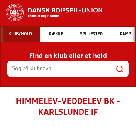
Hvad vil du søge efter?
KLUB/HOLD
RÆKKE
SPILLESTED
KAMP
INDHOLD OG NYHEDER
Find en klub eller et hold
STILLINGER, RESULTATER, KLUBBER OG
HOLD
HIMMELEV-VEDDELEV BK -
KARLSLUNDE IF