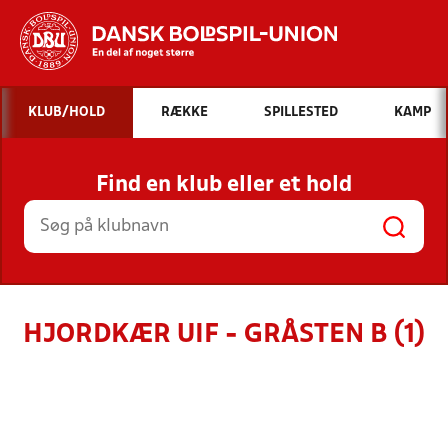
Hvad vil du søge efter?
KLUB/HOLD
RÆKKE
SPILLESTED
KAMP
INDHOLD OG NYHEDER
Find en klub eller et hold
STILLINGER, RESULTATER, KLUBBER OG
HOLD
HJORDKÆR UIF - GRÅSTEN B (1)