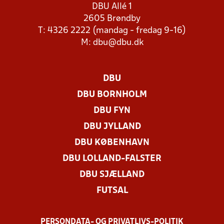
DBU Allé 1
2605 Brøndby
T: 4326 2222 (mandag - fredag 9-16)
M:
dbu@dbu.dk
DBU
DBU BORNHOLM
DBU FYN
DBU JYLLAND
DBU KØBENHAVN
DBU LOLLAND-FALSTER
DBU SJÆLLAND
FUTSAL
PERSONDATA- OG PRIVATLIVS-POLITIK