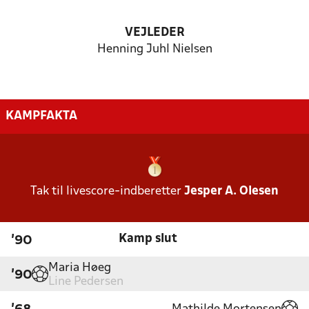
VEJLEDER
Henning Juhl Nielsen
KAMPFAKTA
Tak til livescore-indberetter
Jesper A. Olesen
Kamp slut
'90
Maria Høeg
'90
Line Pedersen