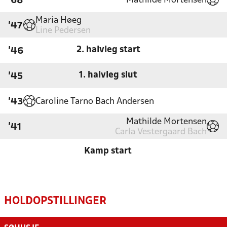
Mathilde Mortensen
'68
Maria Høeg
'47
Line Pedersen
2. halvleg start
'46
1. halvleg slut
'45
Caroline Tarno Bach Andersen
'43
Mathilde Mortensen
'41
Carla Vestergaard Bach
Kamp start
HOLDOPSTILLINGER