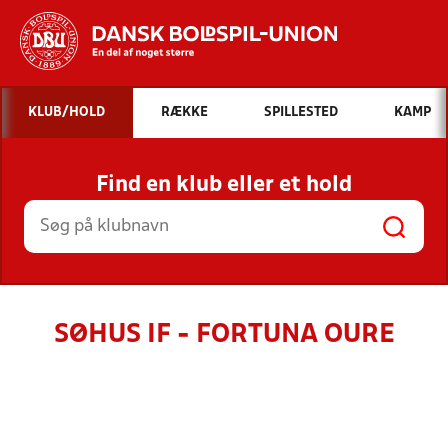
Hvad vil du søge efter?
KLUB/HOLD
RÆKKE
SPILLESTED
KAMP
INDHOLD OG NYHEDER
Find en klub eller et hold
STILLINGER, RESULTATER, KLUBBER OG
HOLD
SØHUS IF - FORTUNA OURE