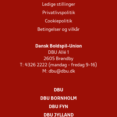
Ledige stillinger
Privatlivspolitik
Cookiepolitik
Betingelser og vilkår
Dansk Boldspil-Union
DBU Allé 1
2605 Brøndby
T: 4326 2222 (mandag - fredag 9-16)
M:
dbu@dbu.dk
DBU
DBU BORNHOLM
DBU FYN
DBU JYLLAND