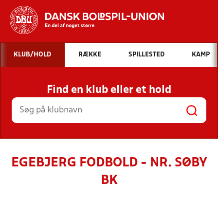
Hvad vil du søge efter?
KLUB/HOLD
RÆKKE
SPILLESTED
KAMP
INDHOLD OG NYHEDER
Find en klub eller et hold
STILLINGER, RESULTATER, KLUBBER OG
HOLD
EGEBJERG FODBOLD - NR. SØBY
BK