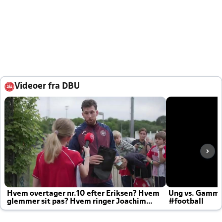
Videoer fra DBU
Hvem overtager nr.10 efter Eriksen? Hvem
Ung vs. Gamm
glemmer sit pas? Hvem ringer Joachim
#football
altid til efter kampe?