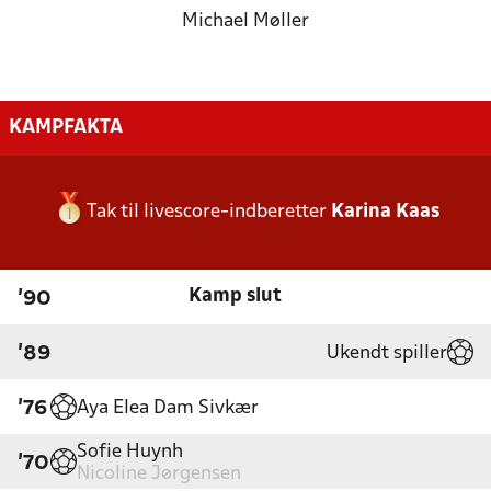
Michael Møller
KAMPFAKTA
Tak til livescore-indberetter
Karina Kaas
Kamp slut
'90
Ukendt spiller
'89
Aya Elea Dam Sivkær
'76
Sofie Huynh
'70
Nicoline Jørgensen