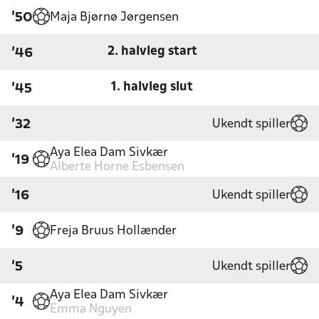
Maja Bjørnø Jørgensen
'50
2. halvleg start
'46
1. halvleg slut
'45
Ukendt spiller
'32
Aya Elea Dam Sivkær
'19
Alberte Horne Esbensen
Ukendt spiller
'16
Freja Bruus Hollænder
'9
Ukendt spiller
'5
Aya Elea Dam Sivkær
'4
Emma Nguyen