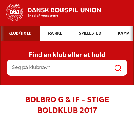
Hvad vil du søge efter?
KLUB/HOLD
RÆKKE
SPILLESTED
KAMP
INDHOLD OG NYHEDER
Find en klub eller et hold
STILLINGER, RESULTATER, KLUBBER OG
HOLD
BOLBRO G & IF - STIGE
BOLDKLUB 2017