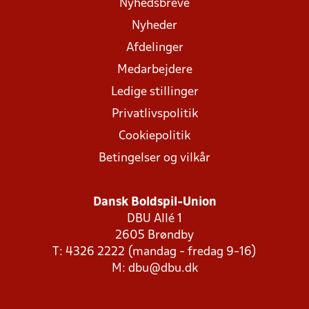
Nyhedsbreve
Nyheder
Afdelinger
Medarbejdere
Ledige stillinger
Privatlivspolitik
Cookiepolitik
Betingelser og vilkår
Dansk Boldspil-Union
DBU Allé 1
2605 Brøndby
T: 4326 2222 (mandag - fredag 9-16)
M:
dbu@dbu.dk