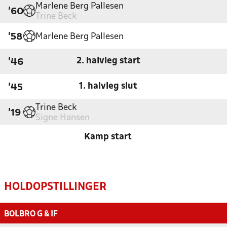
Marlene Berg Pallesen
'60
Trine Beck
Marlene Berg Pallesen
'58
2. halvleg start
'46
1. halvleg slut
'45
Trine Beck
'19
Signe Hansen
Kamp start
HOLDOPSTILLINGER
BOLBRO G & IF