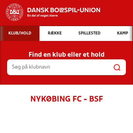
Hvad vil du søge efter?
KLUB/HOLD
RÆKKE
SPILLESTED
KAMP
INDHOLD OG NYHEDER
Find en klub eller et hold
STILLINGER, RESULTATER, KLUBBER OG
HOLD
NYKØBING FC - BSF