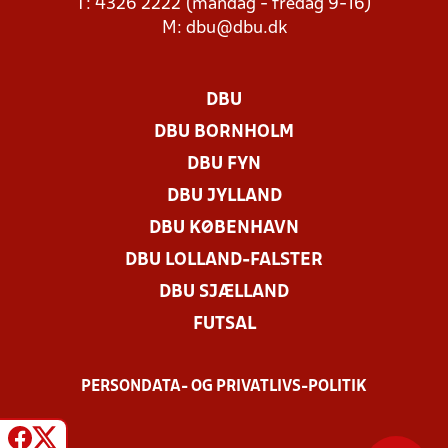
T: 4326 2222 (mandag - fredag 9-16)
M:
dbu@dbu.dk
DBU
DBU BORNHOLM
DBU FYN
DBU JYLLAND
DBU KØBENHAVN
DBU LOLLAND-FALSTER
DBU SJÆLLAND
FUTSAL
PERSONDATA- OG PRIVATLIVS-POLITIK